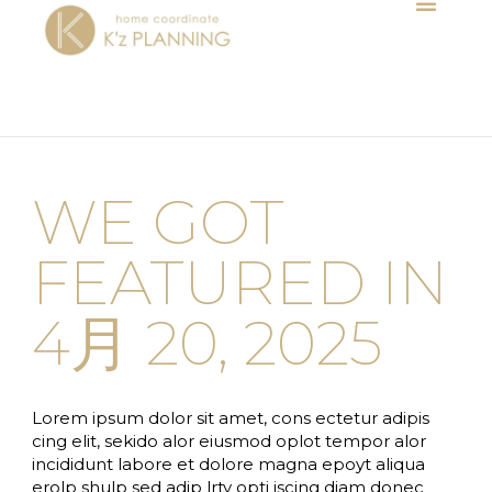
MENU
内
容
を
ス
キ
ッ
プ
WE GOT
FEATURED IN
4月 20, 2025
Lorem ipsum dolor sit amet, cons ectetur adipis
cing elit, sekido alor eiusmod oplot tempor alor
incididunt labore et dolore magna epoyt aliqua
erolp shulp sed adip lrty opti iscing diam donec