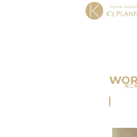
内
容
を
ス
キ
ッ
プ
WOR
施工