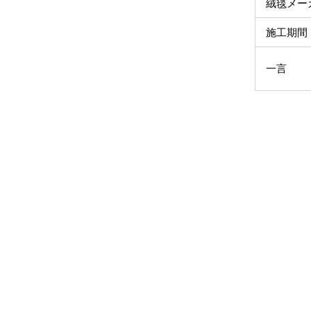
絨毯メー
施工期間
一言