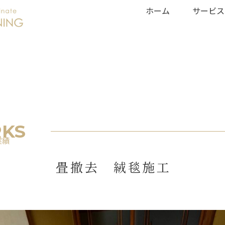
ホーム
サービス
KS
実績
畳撤去 絨毯施工